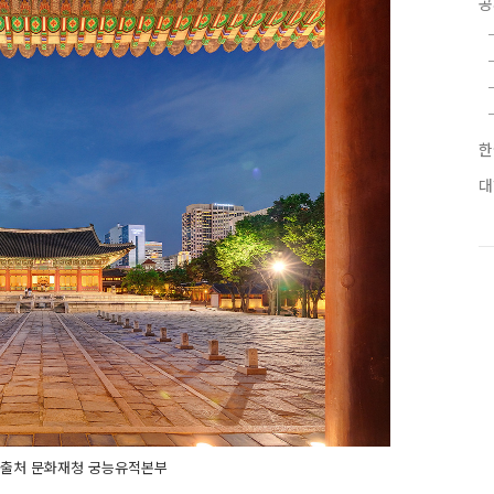
한
대
 출처 문화재청 궁능유적본부